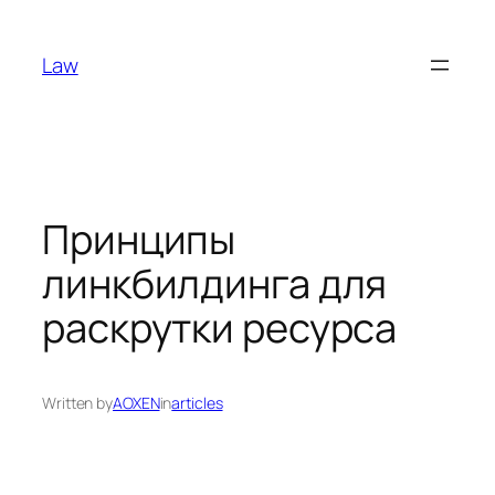
Skip
to
Law
content
Принципы
линкбилдинга для
раскрутки ресурса
Written by
AOXEN
in
articles